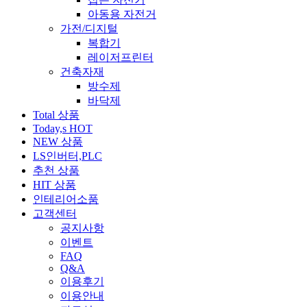
아동용 자전거
가전/디지털
복합기
레이저프린터
건축자재
방수제
바닥제
Total 상품
Today,s HOT
NEW 상품
LS인버터,PLC
추천 상품
HIT 상품
인테리어소품
고객센터
공지사항
이벤트
FAQ
Q&A
이용후기
이용안내