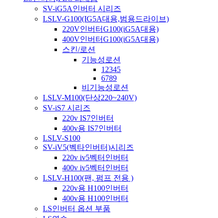
SV-iG5A인버터 시리즈
LSLV-G100(IG5A대용,범용드라이브)
220V인버터G100(iG5A대용)
400V인버터G100(iG5A대용)
스킨/로션
기능성로션
12345
6789
비기능성로션
LSLV-M100(단상220~240V)
SV-iS7 시리즈
220v IS7인버터
400v용 IS7인버터
LSLV-S100
SV-iV5(벡타인버터)시리즈
220v iv5벡터인버터
400v iv5벡터인버터
LSLV-H100(팬, 펌프 전용 )
220v용 H100인버터
400v용 H100인버터
LS인버터 옵션 부품