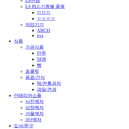
LS연습
LS PLC기종별 품목
ㅁㅁㅁ
ㅇㅇㅇㅇ
저압기기
ABCD
xyz
식품
가공식품
만주
양갱
빵
초콜릿
음료/간식
떡/전통과자
과일/견과
인테리어소품
사진액자
상장액자
거울액자
3단액자
도서/문구