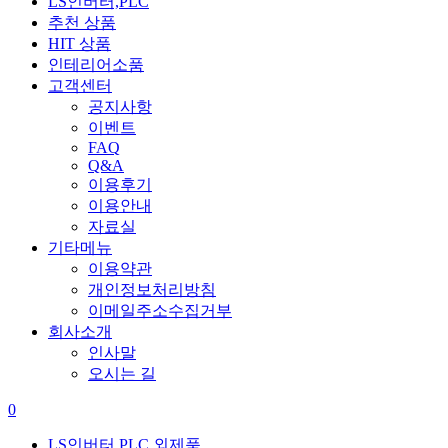
LS인버터,PLC
추천 상품
HIT 상품
인테리어소품
고객센터
공지사항
이벤트
FAQ
Q&A
이용후기
이용안내
자료실
기타메뉴
이용약관
개인정보처리방침
이메일주소수집거부
회사소개
인사말
오시는 길
0
LS인버터,PLC 외제품