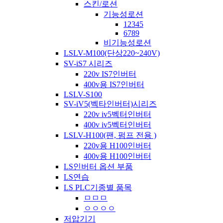
스킨/로션
기능성로션
12345
6789
비기능성로션
LSLV-M100(단상220~240V)
SV-iS7 시리즈
220v IS7인버터
400v용 IS7인버터
LSLV-S100
SV-iV5(벡타인버터)시리즈
220v iv5벡터인버터
400v iv5벡터인버터
LSLV-H100(팬, 펌프 전용 )
220v용 H100인버터
400v용 H100인버터
LS인버터 옵션 부품
LS연습
LS PLC기종별 품목
ㅁㅁㅁ
ㅇㅇㅇㅇ
저압기기