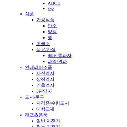
ABCD
xyz
식품
가공식품
만주
양갱
빵
초콜릿
음료/간식
떡/전통과자
과일/견과
인테리어소품
사진액자
상장액자
거울액자
3단액자
도서/문구
자격증/수험도서
대학교재
레포츠용품
일반 자전거
접는 자전거