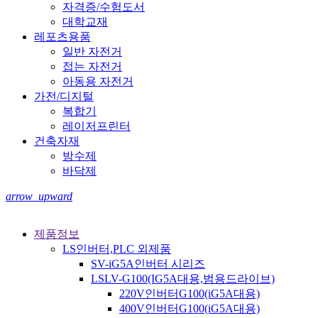
자격증/수험도서
대학교재
레포츠용품
일반 자전거
접는 자전거
아동용 자전거
가전/디지털
복합기
레이저프린터
건축자재
방수제
바닥제
arrow_upward
제품정보
LS인버터,PLC 외제품
SV-iG5A인버터 시리즈
LSLV-G100(IG5A대용,범용드라이브)
220V인버터G100(iG5A대용)
400V인버터G100(iG5A대용)