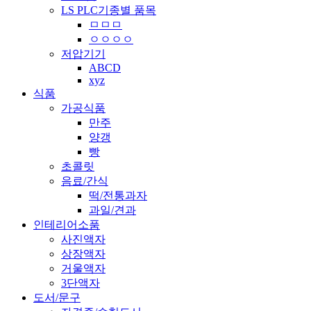
LS PLC기종별 품목
ㅁㅁㅁ
ㅇㅇㅇㅇ
저압기기
ABCD
xyz
식품
가공식품
만주
양갱
빵
초콜릿
음료/간식
떡/전통과자
과일/견과
인테리어소품
사진액자
상장액자
거울액자
3단액자
도서/문구