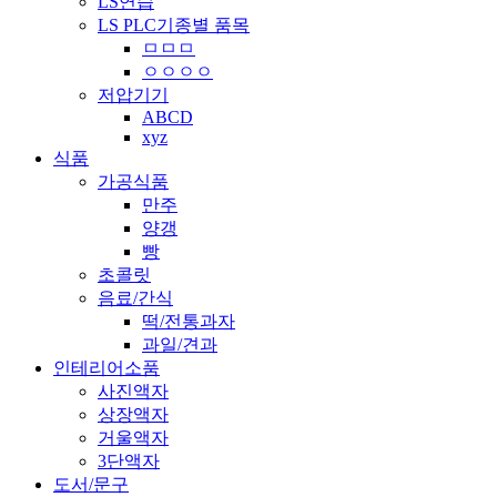
LS연습
LS PLC기종별 품목
ㅁㅁㅁ
ㅇㅇㅇㅇ
저압기기
ABCD
xyz
식품
가공식품
만주
양갱
빵
초콜릿
음료/간식
떡/전통과자
과일/견과
인테리어소품
사진액자
상장액자
거울액자
3단액자
도서/문구