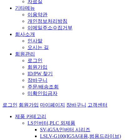
자료실
기타메뉴
이용약관
개인정보처리방침
이메일주소수집거부
회사소개
인사말
오시는 길
회원관리
로그인
회원가입
ID/PW 찾기
장바구니
주문/배송조회
미확인입금자
로그인
회원가입
마이페이지
장바구니
고객센터
제품 카테고리
LS인버터,PLC 외제품
SV-iG5A인버터 시리즈
LSLV-G100(IG5A대용,범용드라이브)