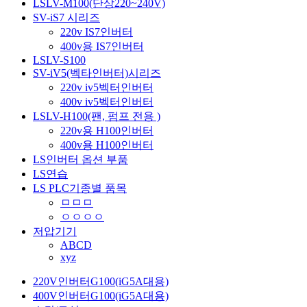
LSLV-M100(단상220~240V)
SV-iS7 시리즈
220v IS7인버터
400v용 IS7인버터
LSLV-S100
SV-iV5(벡타인버터)시리즈
220v iv5벡터인버터
400v iv5벡터인버터
LSLV-H100(팬, 펌프 전용 )
220v용 H100인버터
400v용 H100인버터
LS인버터 옵션 부품
LS연습
LS PLC기종별 품목
ㅁㅁㅁ
ㅇㅇㅇㅇ
저압기기
ABCD
xyz
220V인버터G100(iG5A대용)
400V인버터G100(iG5A대용)