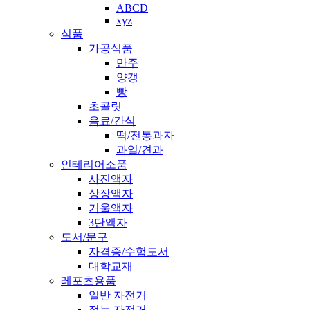
ABCD
xyz
식품
가공식품
만주
양갱
빵
초콜릿
음료/간식
떡/전통과자
과일/견과
인테리어소품
사진액자
상장액자
거울액자
3단액자
도서/문구
자격증/수험도서
대학교재
레포츠용품
일반 자전거
접는 자전거