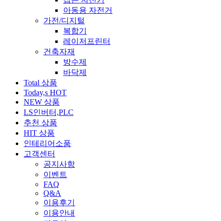
아동용 자전거
가전/디지털
복합기
레이저프린터
건축자재
방수제
바닥제
Total 상품
Today,s HOT
NEW 상품
LS인버터,PLC
추천 상품
HIT 상품
인테리어소품
고객센터
공지사항
이벤트
FAQ
Q&A
이용후기
이용안내