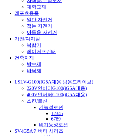
자격증/수험도서
대학교재
레포츠용품
일반 자전거
접는 자전거
아동용 자전거
가전/디지털
복합기
레이저프린터
건축자재
방수제
바닥제
LSLV-G100(IG5A대용,범용드라이브)
220V인버터G100(iG5A대용)
400V인버터G100(iG5A대용)
스킨/로션
기능성로션
12345
6789
비기능성로션
SV-iG5A인버터 시리즈