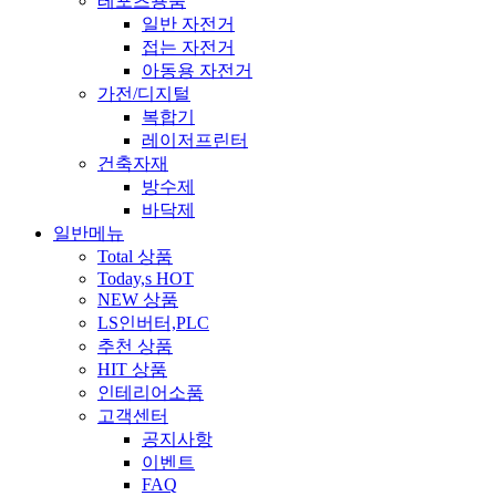
레포츠용품
일반 자전거
접는 자전거
아동용 자전거
가전/디지털
복합기
레이저프린터
건축자재
방수제
바닥제
일반메뉴
Total 상품
Today,s HOT
NEW 상품
LS인버터,PLC
추천 상품
HIT 상품
인테리어소품
고객센터
공지사항
이벤트
FAQ