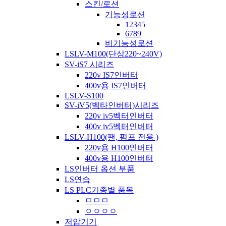
스킨/로션
기능성로션
12345
6789
비기능성로션
LSLV-M100(단상220~240V)
SV-iS7 시리즈
220v IS7인버터
400v용 IS7인버터
LSLV-S100
SV-iV5(벡타인버터)시리즈
220v iv5벡터인버터
400v iv5벡터인버터
LSLV-H100(팬, 펌프 전용 )
220v용 H100인버터
400v용 H100인버터
LS인버터 옵션 부품
LS연습
LS PLC기종별 품목
ㅁㅁㅁ
ㅇㅇㅇㅇ
저압기기