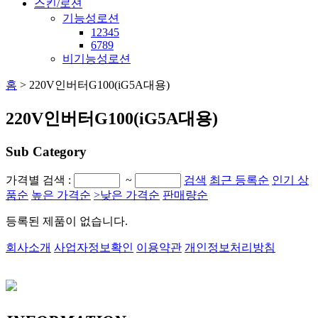
스킨/로션
기능성로션
12345
6789
비기능성로션
홈
>
220V인버터G100(iG5A대용)
220V인버터G100(iG5A대용)
Sub
Category
가격별 검색 :
~
검색
최근 등록순
인기 상
품순
높은 가격순
>
낮은 가격순
판매량순
등록된 제품이 없습니다.
회사소개
사업자정보확인
이용약관
개인정보처리방침