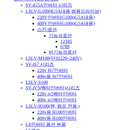
SV-iG5A인버터 시리즈
LSLV-G100(IG5A대용,범용드라이브)
220V인버터G100(iG5A대용)
400V인버터G100(iG5A대용)
스킨/로션
기능성로션
12345
6789
비기능성로션
LSLV-M100(단상220~240V)
SV-iS7 시리즈
220v IS7인버터
400v용 IS7인버터
LSLV-S100
SV-iV5(벡타인버터)시리즈
220v iv5벡터인버터
400v iv5벡터인버터
LSLV-H100(팬, 펌프 전용 )
220v용 H100인버터
400v용 H100인버터
LS인버터 옵션 부품