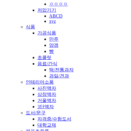
ㅇㅇㅇㅇ
저압기기
ABCD
xyz
식품
가공식품
만주
양갱
빵
초콜릿
음료/간식
떡/전통과자
과일/견과
인테리어소품
사진액자
상장액자
거울액자
3단액자
도서/문구
자격증/수험도서
대학교재